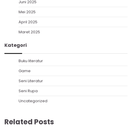
Juni 2025
Mei 2025
April 2025
Maret 2025
Kategori
Buku literatur
Game
Seni Literatur
Seni Rupa
Uncategorized
Related Posts