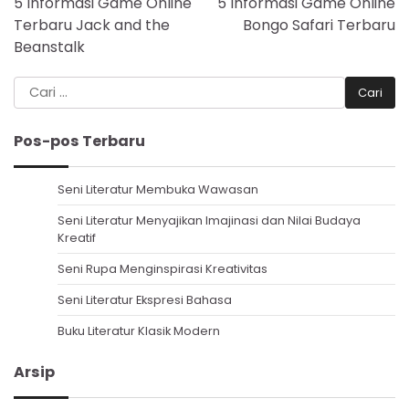
5 Informasi Game Online
5 Informasi Game Online
Terbaru Jack and the
Bongo Safari Terbaru
Beanstalk
Cari
untuk:
Pos-pos Terbaru
Seni Literatur Membuka Wawasan
Seni Literatur Menyajikan Imajinasi dan Nilai Budaya
Kreatif
Seni Rupa Menginspirasi Kreativitas
Seni Literatur Ekspresi Bahasa
Buku Literatur Klasik Modern
Arsip