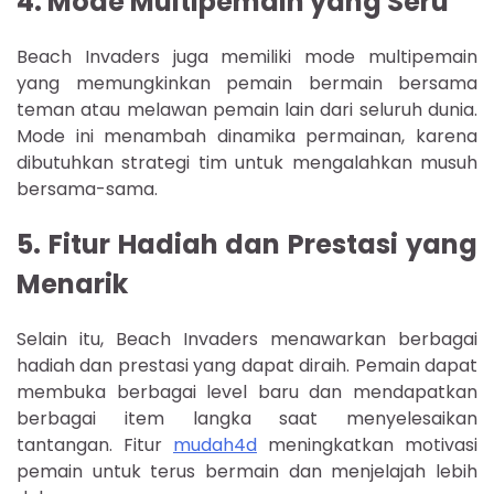
4. Mode Multipemain yang Seru
Beach Invaders juga memiliki mode multipemain
yang memungkinkan pemain bermain bersama
teman atau melawan pemain lain dari seluruh dunia.
Mode ini menambah dinamika permainan, karena
dibutuhkan strategi tim untuk mengalahkan musuh
bersama-sama.
5. Fitur Hadiah dan Prestasi yang
Menarik
Selain itu, Beach Invaders menawarkan berbagai
hadiah dan prestasi yang dapat diraih. Pemain dapat
membuka berbagai level baru dan mendapatkan
berbagai item langka saat menyelesaikan
tantangan. Fitur
mudah4d
meningkatkan motivasi
pemain untuk terus bermain dan menjelajah lebih