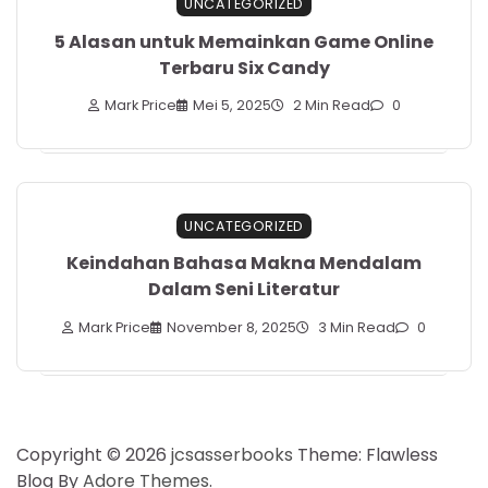
UNCATEGORIZED
5 Alasan untuk Memainkan Game Online
Terbaru Six Candy
Mark Price
Mei 5, 2025
2 Min Read
0
UNCATEGORIZED
Keindahan Bahasa Makna Mendalam
Dalam Seni Literatur
Mark Price
November 8, 2025
3 Min Read
0
Copyright © 2026
jcsasserbooks
Theme: Flawless
Blog By
Adore Themes
.