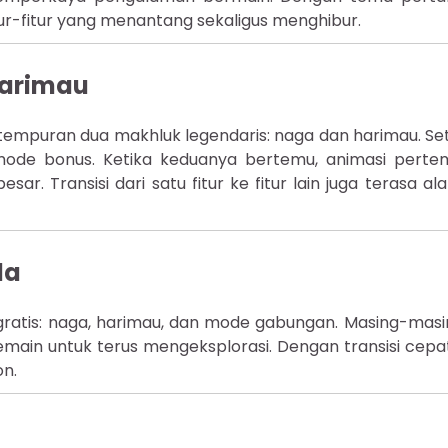
tur-fitur yang menantang sekaligus menghibur.
Harimau
rtempuran dua makhluk legendaris: naga dan harimau. Seti
 mode bonus. Ketika keduanya bertemu, animasi pert
r. Transisi dari satu fitur ke fitur lain juga terasa al
da
 gratis: naga, harimau, dan mode gabungan. Masing-mas
ain untuk terus mengeksplorasi. Dengan transisi cepa
n.