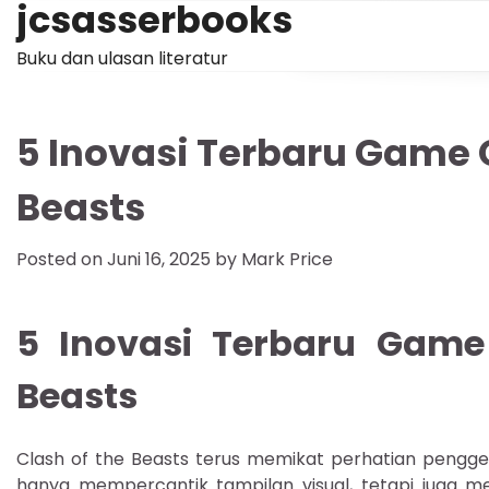
jcsasserbooks
Skip
to
Buku dan ulasan literatur
content
5 Inovasi Terbaru Game O
Beasts
Posted on
Juni 16, 2025
by
Mark Price
5 Inovasi Terbaru Game 
Beasts
Clash of the Beasts terus memikat perhatian pengge
hanya mempercantik tampilan visual, tetapi juga