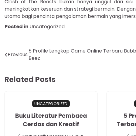
Clash of the Beasts bukan hanya unggul dari sisi 
meningkatkan keseruan dan strategi bermain. Dengan l
utama bagi pencinta pengalaman bermain yang imersif
Posted in
Uncategorized
Navigasi
5 Profile Lengkap Game Online Terbaru Bubb
Previous:
Beez
pos
Related Posts
UNCATEGORIZED
Buku Literatur Pembaca
5 Pr
Cerdas dan Kreatif
Terbar