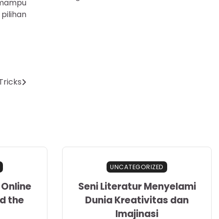
g mampu
pilihan
Tricks
UNCATEGORIZED
 Online
Seni Literatur Menyelami
d the
Dunia Kreativitas dan
Imajinasi