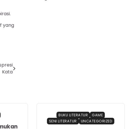
rasi.
f yang
spresi
Kata
BUKU LITERATUR
GAME
SENI LITERATUR
UNCATEGORIZED
emukan