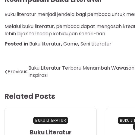
Buku literatur menjadi jendela bagi pembaca untuk me
Melalui buku literatur, pembaca dapat mengasah kre
lebih bijak terhadap kehidupan sehari-hari.
Posted in
Buku literatur
,
Game
,
Seni Literatur
Navigasi
Buku Literatur Terbaru Menambah Wawasan
Previous:
Inspirasi
pos
Related Posts
BUKU LITERATUR
BUKU L
Buku Literatur