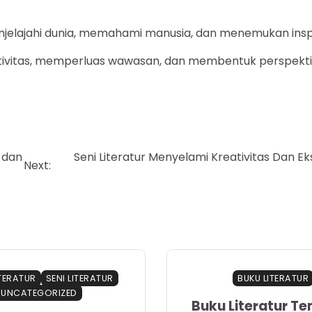
njelajahi dunia, memahami manusia, dan menemukan inspi
ativitas, memperluas wawasan, dan membentuk perspekti
 dan
Seni Literatur Menyelami Kreativitas Dan Ek
Next:
ITERATUR
SENI LITERATUR
BUKU LITERATUR
UNCATEGORIZED
Buku Literatur T