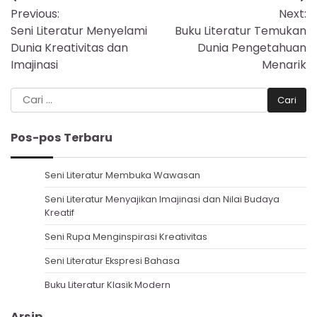
Navigasi
Previous:
Next:
pos
Seni Literatur Menyelami
Buku Literatur Temukan
Dunia Kreativitas dan
Dunia Pengetahuan
Imajinasi
Menarik
Cari
untuk:
Pos-pos Terbaru
Seni Literatur Membuka Wawasan
Seni Literatur Menyajikan Imajinasi dan Nilai Budaya
Kreatif
Seni Rupa Menginspirasi Kreativitas
Seni Literatur Ekspresi Bahasa
Buku Literatur Klasik Modern
Arsip