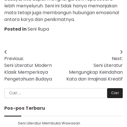
lebih menyeluruh. Seni ini tidak hanya memanjakan
mata tetapi juga membangun hubungan emosional
antara karya dan penikmatnya.
Posted in
Seni Rupa
Navigasi
Previous:
Next:
pos
Seni Literatur Modern
Seni Literatur
Klasik Memperkaya
Mengungkap Keindahan
Pengetahuan Budaya
Kata dan Imajinasi Kreatif
Cari
untuk:
Pos-pos Terbaru
Seni Literatur Membuka Wawasan